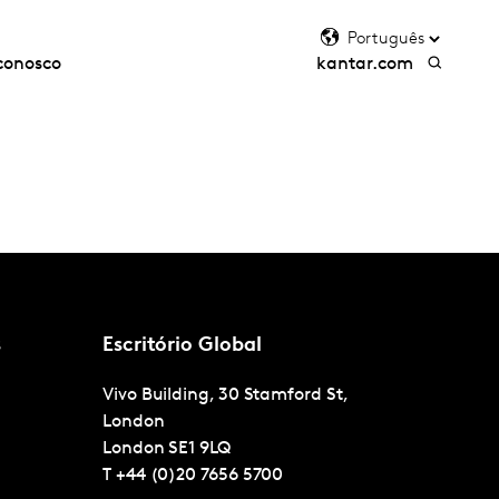
conosco
kantar.com
s
Escritório Global
Vivo Building, 30 Stamford St,
London
London
SE1 9LQ
T
+44 (0)20 7656 5700