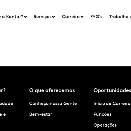
e a Kantar?
Serviços
Carreira
FAQ's
Trabalhe 
ar?
O que oferecemos
Oportunidade
rsidade
Conheça nossa Gente
Início de Carreira
e e
Bem-estar
Funções
Operações