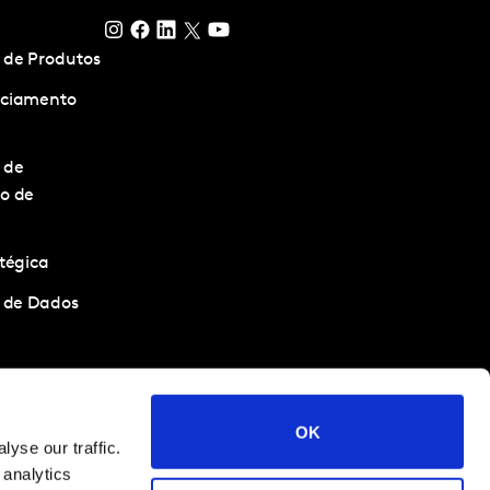
 de Produtos
nciamento
 de
o de
tégica
a de Dados
ções
Política de Cookies e Privacidade
Governança Corporativa
OK
yse our traffic.
 analytics