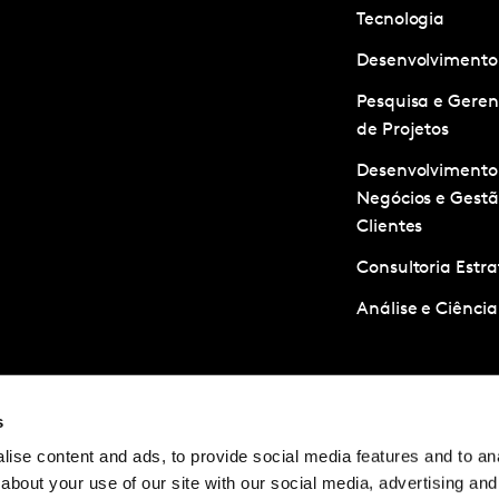
Tecnologia
Desenvolvimento
Pesquisa e Gere
de Projetos
Desenvolvimento
Negócios e Gestã
Clientes
Consultoria Estra
Análise e Ciênci
© Carreiras Kantar 2025
Termos e Condi
s
ise content and ads, to provide social media features and to anal
about your use of our site with our social media, advertising and