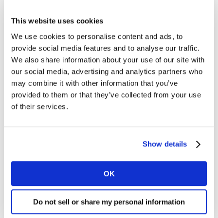
Você pensaria queo Serviço de Atendimento ao Cliente
é um papel 100% comercial, mas é muito mais do que
This website uses cookies
isso. Entre ser um analista de dados, um bom
We use cookies to personalise content and ads, to
comunicador e apresentador, e um negociador eficaz, a
provide social media features and to analyse our traffic.
parte comercial vem quase que nativa. Se você
We also share information about your use of our site with
identificar que o cliente tem uma oportunidade de
our social media, advertising and analytics partners who
crescer, você sempre pode pensar no melhor estudo ou
may combine it with other information that you’ve
informação que você poderia propor a ele para
provided to them or that they’ve collected from your use
complementar com mais informações e ajudá-lo a
of their services.
entender tal oportunidade. Além disso, é crucial que
você entenda tudo na empresa, desde a maneira como
obtemos nossos dados, como os processamos e qual
Show details
pode ser o resultado, para que nos tornemos quase
como um especial dos negócios da Kantar.
OK
Tendo deixado a Kantar, por que decidiu voltar a
entrar?
Do not sell or share my personal information
Decidi voltar a me juntar à Kantar, pois esta é a