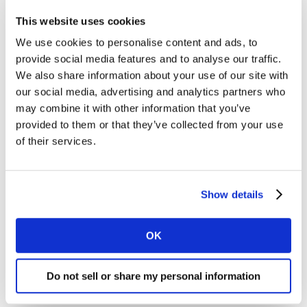
habilidades organizacionais e estar à vontade com
This website uses cookies
multitarefa. Um sentido de humor. Paciência. O
conhecimento institucional também é útil, e eu tenho
We use cookies to personalise content and ads, to
muito disso.
provide social media features and to analyse our traffic.
We also share information about your use of our site with
Como você descreveria a cultura?
our social media, advertising and analytics partners who
may combine it with other information that you’ve
Dentro da minha unidade: calorosa e carinhosa. Não é
provided to them or that they’ve collected from your use
tão grande (65 pessoas ou mais) e muitos de nós
of their services.
estamos aqui há 10 anos ou mais, então nos
conhecemos bem. Penso que os colegas mais novos
nos considerariam acolhedores, não grudentos.
Brincamos muito – há um tópico muito ativo em nosso
Show details
bate-papo do Teams chamado Shenanigans – mas
também fazemos muito trabalho. Minha coisa
OK
favorita em trabalhar aqui é o vínculo que tenho com
meus companheiros de equipe.
Do not sell or share my personal information
Dentro da empresa mais ampla, eu diria que a cultura
está evoluindo, tentando tornar a Kantar mais