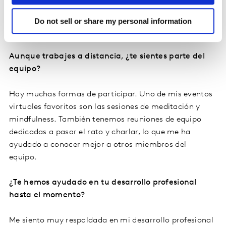
podemos hacer que varios grupos prueben los
productos antes de que se comercialicen a través de
Do not sell or share my personal information
pruebas de uso desde casa.
Aunque trabajes a distancia, ¿te sientes parte del
equipo?
Hay muchas formas de participar. Uno de mis eventos
virtuales favoritos son las sesiones de meditación y
mindfulness. También tenemos reuniones de equipo
dedicadas a pasar el rato y charlar, lo que me ha
ayudado a conocer mejor a otros miembros del
equipo.
¿Te hemos ayudado en tu desarrollo profesional
hasta el momento?
Me siento muy respaldada en mi desarrollo profesional