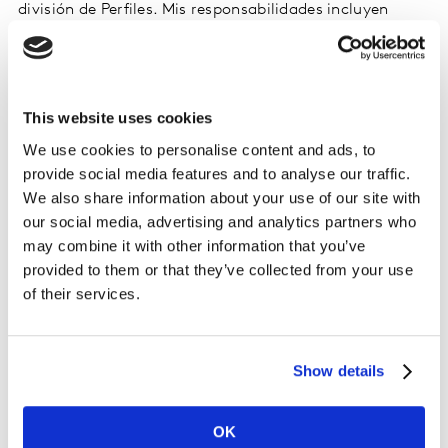
división de Perfiles. Mis responsabilidades incluyen
predecir con precisión la viabilidad, los costes y los
plazos de los proyectos, al tiempo que colaboro con
otros miembros de la empresa para prestar apoyo a la
estrategia de cuentas, los objetivos financieros y las
This website uses cookies
relaciones con las cuentas existentes.
We use cookies to personalise content and ads, to
provide social media features and to analyse our traffic.
A la gente le sorprendería saber lo distinto que es cada
We also share information about your use of our site with
día. Aunque hagamos la misma «tarea» de comprobar
our social media, advertising and analytics partners who
los estudios de viabilidad y de precios, cada estudio es
may combine it with other information that you’ve
único y requiere un enfoque diferente.
provided to them or that they’ve collected from your use
of their services.
¿Qué repercusión tiene lo que haces?
En el día a día, mi labor contribuye a dar forma a los
Show details
productos que vemos en los estantes de las tiendas.
Gracias a las encuestas, ayudamos a las empresas a
OK
hacerse una idea de lo que buscan los consumidores y