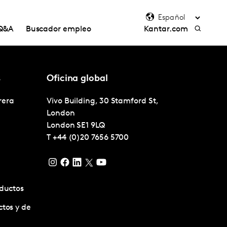
Q&A
Buscador empleo
Kantar.com
s
Oficina global
rera
Vivo Building, 30 Stamford St,
London
London
SE1 9LQ
T
+44 (0)20 7656 5700
oductos
ctos y de