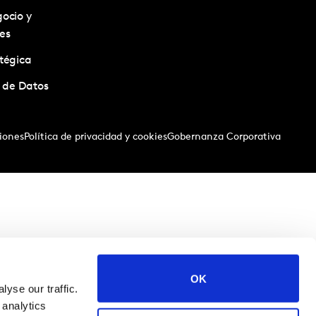
ocio y
es
tégica
a de Datos
iones
Política de privacidad y cookies
Gobernanza Corporativa
OK
yse our traffic.
 analytics