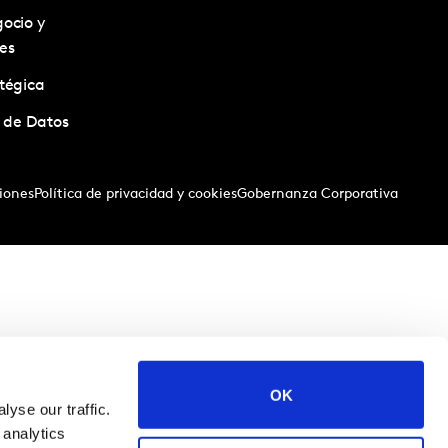
ocio y
es
tégica
a de Datos
iones
Política de privacidad y cookies
Gobernanza Corporativa
OK
yse our traffic.
 analytics