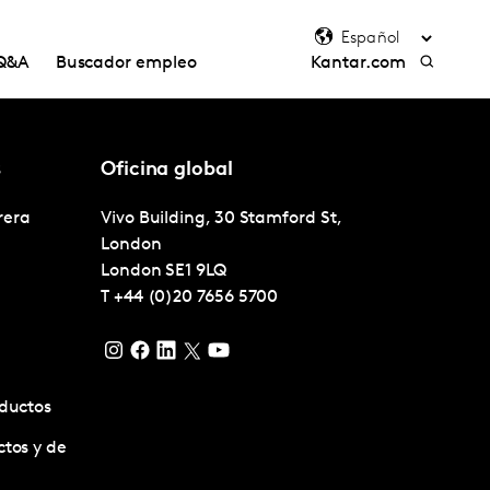
Q&A
Buscador empleo
Kantar.com
s
Oficina global
rera
Vivo Building, 30 Stamford St,
London
London
SE1 9LQ
T
+44 (0)20 7656 5700
oductos
ctos y de