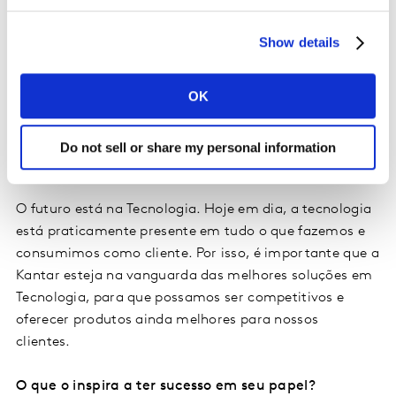
O ótimo ambiente de trabalho é um dos motivos pelos
Show details
quais decidi ingressar na Kantar, além de ter ouvido
falar sobre o sucesso da empresa. É muito
OK
emocionante começar este projeto com a equipe de
tecnologia.
Do not sell or share my personal information
Por que a tecnologia é importante para a Kantar?
O futuro está na Tecnologia. Hoje em dia, a tecnologia
está praticamente presente em tudo o que fazemos e
consumimos como cliente. Por isso, é importante que a
Kantar esteja na vanguarda das melhores soluções em
Tecnologia, para que possamos ser competitivos e
oferecer produtos ainda melhores para nossos
clientes.
O que o inspira a ter sucesso em seu papel?