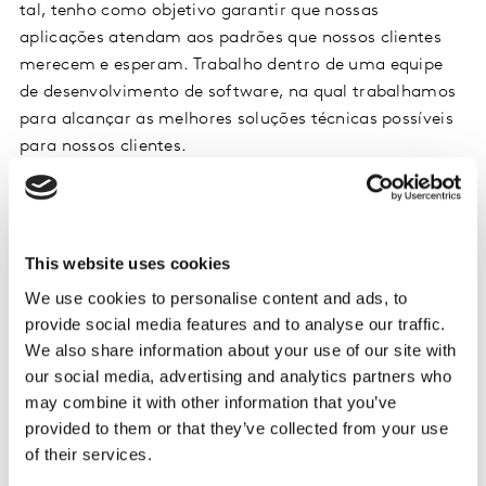
tal, tenho como objetivo garantir que nossas
aplicações atendam aos padrões que nossos clientes
merecem e esperam. Trabalho dentro de uma equipe
de desenvolvimento de software, na qual trabalhamos
para alcançar as melhores soluções técnicas possíveis
para nossos clientes.
Em termos de tecnologia em si, trabalho com BDD, C#,
Gherkin e Specflow. Trabalho com APIs e aplicações
Frontend em Angular.
This website uses cookies
We use cookies to personalise content and ads, to
Como é fazer parte do nosso time de Tecnologia?
provide social media features and to analyse our traffic.
We also share information about your use of our site with
A dinâmica da minha equipe é ótima. Todos têm voz e
our social media, advertising and analytics partners who
a opinião de todos é valorizada. Cada pessoa tem suas
may combine it with other information that you’ve
próprias habilidades individuais que, juntas,
provided to them or that they’ve collected from your use
contribuem para o mesmo objetivo e todos estão
of their services.
sempre ansiosos para ajudar.