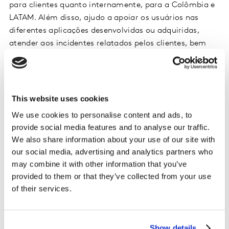
para clientes quanto internamente, para a Colômbia e
LATAM. Além disso, ajudo a apoiar os usuários nas
diferentes aplicações desenvolvidas ou adquiridas,
atender aos incidentes relatados pelos clientes, bem
como gerenciar e garantir a segurança e
confidencialidade das informações armazenadas nos
bancos de dados.
Na Kantar estamos em constante crescimento,
This website uses cookies
estabilizando nossas soluções atuais, e buscando ter o
We use cookies to personalise content and ads, to
que há de melhor em tecnologia a serviço de nossa
provide social media features and to analyse our traffic.
empresa.
We also share information about your use of our site with
our social media, advertising and analytics partners who
Como a tecnologia desempenha um papel em nos
may combine it with other information that you’ve
ajudar a desenvolver novos produtos e soluções?
provided to them or that they’ve collected from your use
A tecnologia é uma das melhores ferramentas para
of their services.
desenvolver novas soluções a curto e longo prazo. A
cada dia surgem novas tecnologias, como Inteligência
Artificial, Realidade Virtual, Internet das Coisas, e
Show details