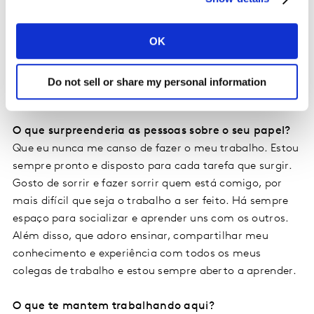
outras que devemos considerar, pois se tornam
necessárias para aproveitar corretamente as fontes de
OK
informação que também estão em constante evolução.
A tecnologia é tão importante para o futuro da Kantar,
caso contrário a concorrência poderia facilmente nos
Do not sell or share my personal information
deixar para trás no mercado.
O que surpreenderia as pessoas sobre o seu papel?
Que eu nunca me canso de fazer o meu trabalho. Estou
sempre pronto e disposto para cada tarefa que surgir.
Gosto de sorrir e fazer sorrir quem está comigo, por
mais difícil que seja o trabalho a ser feito. Há sempre
espaço para socializar e aprender uns com os outros.
Além disso, que adoro ensinar, compartilhar meu
conhecimento e experiência com todos os meus
colegas de trabalho e estou sempre aberto a aprender.
O que te mantem trabalhando aqui?