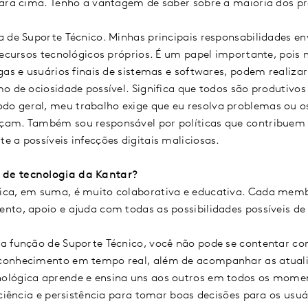
para cima. Tenho a vantagem de saber sobre a maioria dos p
a de Suporte Técnico. Minhas principais responsabilidades e
recursos tecnológicos próprios. É um papel importante, pois
gas e usuários finais de sistemas e softwares, podem realiza
mo de ociosidade possível. Significa que todos são produtiv
 geral, meu trabalho exige que eu resolva problemas ou os
am. Também sou responsável por políticas que contribuem 
 a possíveis infecções digitais maliciosas.
de tecnologia da Kantar?
ca, em suma, é muito colaborativa e educativa. Cada memb
nto, apoio e ajuda com todas as possibilidades possíveis de
 função de Suporte Técnico, você não pode se contentar com
conhecimento em tempo real, além de acompanhar as atuali
lógica aprende e ensina uns aos outros em todos os momen
ciência e persistência para tomar boas decisões para os usuár