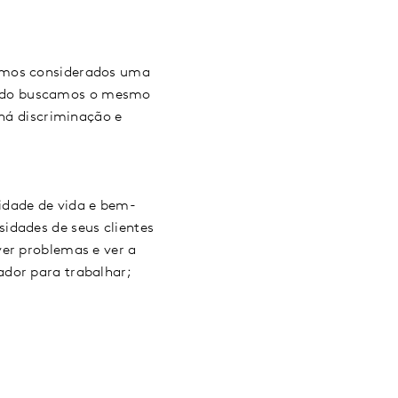
jamos considerados uma
ando buscamos o mesmo
 há discriminação e
idade de vida e bem-
idades de seus clientes
ver problemas e ver a
ador para trabalhar;