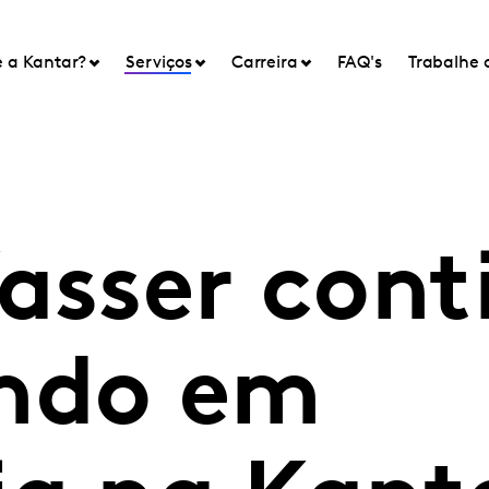
e a Kantar?
Serviços
Carreira
FAQ's
Trabalhe 
Yasser cont
ndo em