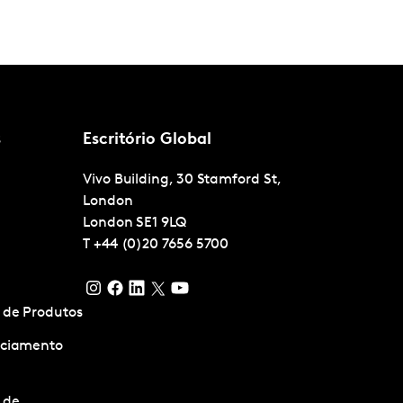
s
Escritório Global
Vivo Building, 30 Stamford St,
London
London
SE1 9LQ
T
+44 (0)20 7656 5700
 de Produtos
nciamento
 de