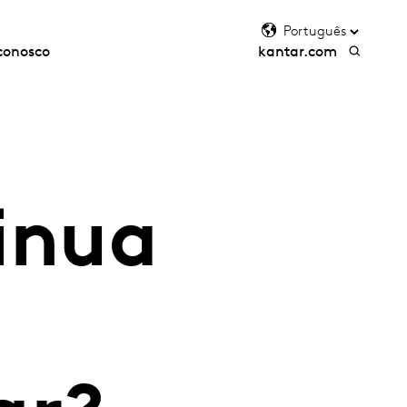
conosco
kantar.com
inua