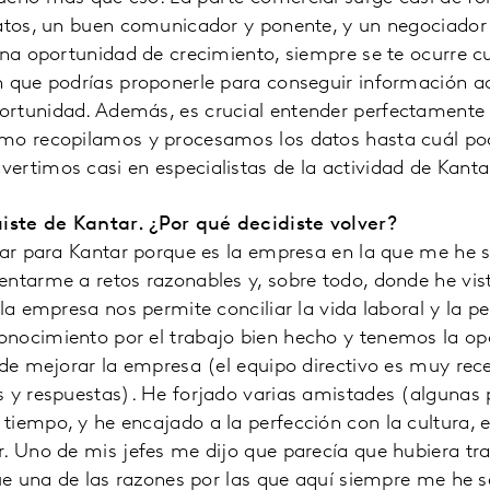
atos, un buen comunicador y ponente, y un negociador ef
una oportunidad de crecimiento, siempre se te ocurre cu
n que podrías proponerle para conseguir información ad
rtunidad. Además, es crucial entender perfectamente 
mo recopilamos y procesamos los datos hasta cuál podr
rtimos casi en especialistas de la actividad de Kanta
uiste de Kantar. ¿Por qué decidiste volver?
ajar para Kantar porque es la empresa en la que me he 
entarme a retos razonables y, sobre todo, donde he vi
 la empresa nos permite conciliar la vida laboral y la 
nocimiento por el trabajo bien hecho y tenemos la op
 de mejorar la empresa (el equipo directivo es muy rece
 y respuestas). He forjado varias amistades (algunas p
iempo, y he encajado a la perfección con la cultura, e
. Uno de mis jefes me dijo que parecía que hubiera tr
fue una de las razones por las que aquí siempre me he