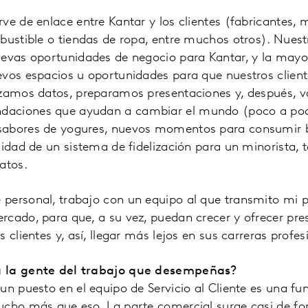
ve de enlace entre Kantar y los clientes (fabricantes, m
bustible o tiendas de ropa, entre muchos otros). Nuestr
uevas oportunidades de negocio para Kantar, y la mayor
evos espacios u oportunidades para que nuestros clien
izamos datos, preparamos presentaciones y, después, v
aciones que ayudan a cambiar el mundo (poco a poc
sabores de yogures, nuevos momentos para consumir 
sidad de un sistema de fidelización para un minorista,
atos.
personal, trabajo con un equipo al que transmito mi p
rcado, para que, a su vez, puedan crecer y ofrecer pre
 clientes y, así, llegar más lejos en sus carreras profes
a la gente del trabajo que desempeñas?
un puesto en el equipo de Servicio al Cliente es una f
ucho más que eso. La parte comercial surge casi de fo