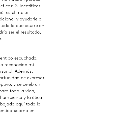
icaz. Si identificas
ál es el mejor
icional y ayudarle a
todo lo que ocurre en
ía ser el resultado,
r.
sentido escuchada,
sto reconocido mi
personal. Además,
ortunidad de expresar
ptivo, y se celebran
ara toda la vida,
l ambiente y la ética
abajado aquí toda la
 sentido «como en