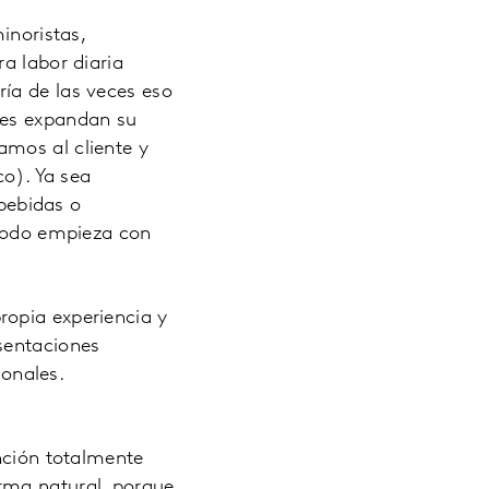
inoristas,
a labor diaria
ía de las veces eso
tes expandan su
amos al cliente y
o). Ya sea
bebidas o
 todo empieza con
ropia experiencia y
sentaciones
ionales.
unción totalmente
rma natural, porque