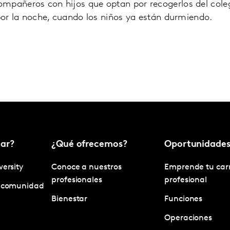
mpañeros con hijos que optan por recogerlos del cole
 por la noche, cuando los niños ya están durmiendo.
ar?
¿Qué ofrecemos?
Oportunidade
versity
Conoce a nuestros
Emprende tu car
profesionales
profesional
y comunidad
Bienestar
Funciones
Operaciones