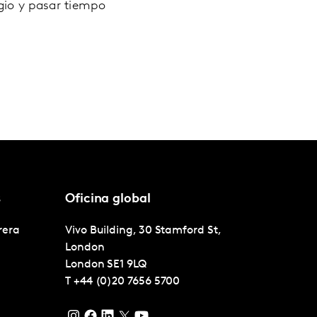
gio y pasar tiempo
s
Oficina global
rera
Vivo Building, 30 Stamford St,
London
London
SE1 9LQ
T
+44 (0)20 7656 5700