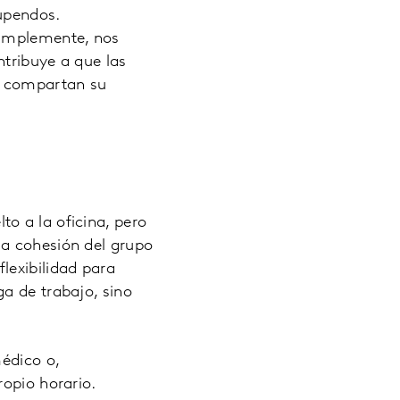
tupendos.
simplemente, nos
ntribuye a que las
s compartan su
o a la oficina, pero
la cohesión del grupo
lexibilidad para
a de trabajo, sino
médico o,
opio horario.