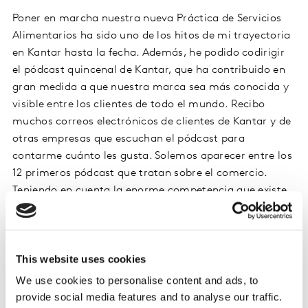
Poner en marcha nuestra nueva Práctica de Servicios
Alimentarios ha sido uno de los hitos de mi trayectoria
en Kantar hasta la fecha. Además, he podido codirigir
el pódcast quincenal de Kantar, que ha contribuido en
gran medida a que nuestra marca sea más conocida y
visible entre los clientes de todo el mundo. Recibo
muchos correos electrónicos de clientes de Kantar y de
otras empresas que escuchan el pódcast para
contarme cuánto les gusta. Solemos aparecer entre los
12 primeros pódcast que tratan sobre el comercio.
Teniendo en cuenta la enorme competencia que existe
en este sector en pleno auge, estamos muy bien
posicionados.
This website uses cookies
Intento divertirme, aprender, ayudar a mis compañeros
y a nuestros clientes todos los días.
We use cookies to personalise content and ads, to
provide social media features and to analyse our traffic.