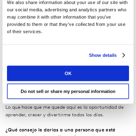
¿Por qué decidiste unirte a Kantar y por qué sigues
We also share information about your use of our site with
trabajando aquí?
our social media, advertising and analytics partners who
El pasado diciembre, abandoné mi puesto en The Coca-
may combine it with other information that you’ve
Cola Company tras 25 años de carrera. Kantar siempre
provided to them or that they’ve collected from your use
of their services.
ha sido un socio clave y de confianza para Coca-Cola.
Mis últimos cinco años en Coca-Cola los pasé como
vicepresidente en el Centro Global, al frente de las
áreas de Marketing Orientado al Consumidor,
Show details
Comercio Electrónico y el Futuro del Comercio con
nuestro sistema interno y nuestros clientes. Quería
OK
seguir con ese trabajo, pero desempeñando un papel
más importante en el sector y prestando servicios a un
Do not sell or share my personal information
abanico más amplio de clientes.
Lo que hace que me quede aquí es la oportunidad de
aprender, crecer y divertirme todos los días.
¿Qué consejo le darías a una persona que esté