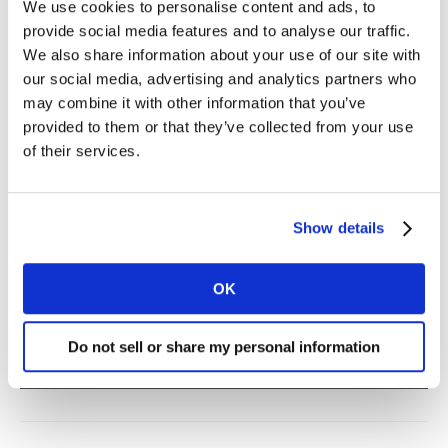
Research Manager
We use cookies to personalise content and ads, to
provide social media features and to analyse our traffic.
Standort : Gurgaon, DLF Cyber Park
We also share information about your use of our site with
Jobtyp : Regular
our social media, advertising and analytics partners who
may combine it with other information that you’ve
provided to them or that they’ve collected from your use
Mehr erfahren
of their services.
Show details
Ejecutivo de Cuentas Senior
Standort : Lima, Paseo de La Republica
OK
Jobtyp : Regular
Do not sell or share my personal information
Mehr erfahren