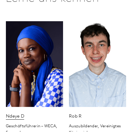
Ndeye
D
Rob
R
Geschäftsführerin – WECA,
Auszubildender,
Vereinigtes