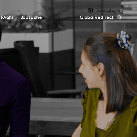
FAQ's
Jobsuche
GlobalRedirect