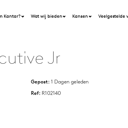
 Kantar?
Wat wij bieden
Kansen
Veelgestelde 
utive Jr
Gepost:
1 Dagen geleden
Ref:
R102140