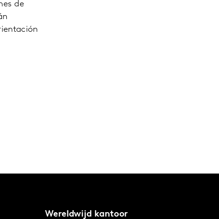
nes de
án
rientación
Wereldwijd kantoor