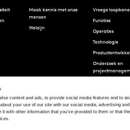
siteit
Maak kennis met onze
Vroege loopban
mensen
en
Functies
Welzijn
Operaties
Technologie
Productontwikke
Onderzoek en
projectmanagem
Business Develo
s
Client Managem
ise content and ads, to provide social media features and to anal
Strategisch advi
about your use of our site with our social media, advertising and
Analytics en Dat
t with other information that you’ve provided to them or that the
ices.