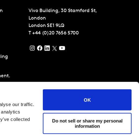
en
Vivo Building, 30 Stamford St,
London
London
SE1 9LQ
T
+44 (0)20 7656 5700
ling
ent.
pment en
ent
OK
yse our traffic.
es
 analytics
a Science
y’ve collected
Do not sell or share my personal
information