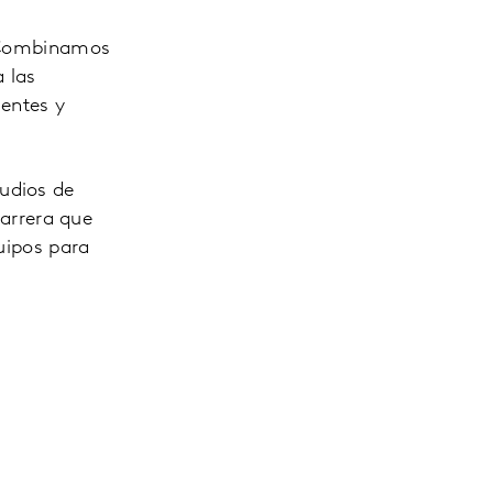
A. Combinamos
 las
entes y
tudios de
carrera que
quipos para