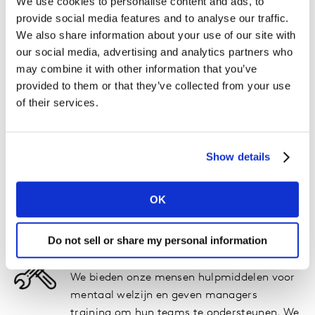
We use cookies to personalise content and ads, to
provide social media features and to analyse our traffic.
Geestelijke gezondheid
We also share information about your use of our site with
our social media, advertising and analytics partners who
may combine it with other information that you’ve
We geven prioriteit aan mentaal welzijn op het werk en
provided to them or that they’ve collected from your use
ondersteunen onze mensen op de volgende manieren.
of their services.
Eerbied
Door de balans tussen werk en privé te
Show details
respecteren en gesprekken over geestelijke
gezondheid te destigmatiseren, streven we
OK
ernaar een cultuur te creëren waarin
iedereen zijn potentieel kan bereiken.
Do not sell or share my personal information
Gereedschap
We bieden onze mensen hulpmiddelen voor
mentaal welzijn en geven managers
training om hun teams te ondersteunen. We