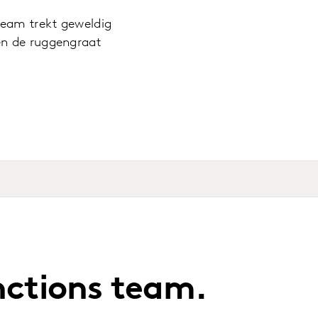
 Team trekt geweldig
men de ruggengraat
nctions team.