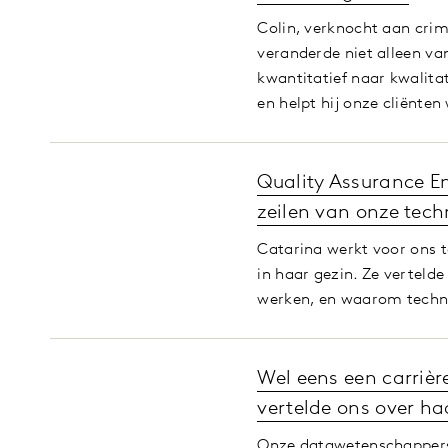
Colin, verknocht aan crime
veranderde niet alleen va
kwantitatief naar kwalitat
en helpt hij onze cliënten
Quality Assurance En
zeilen van onze tec
Catarina werkt voor ons t
in haar gezin. Ze vertel
werken, en waarom techno
Wel eens een carriè
vertelde ons over ha
Onze datawetenschappers 