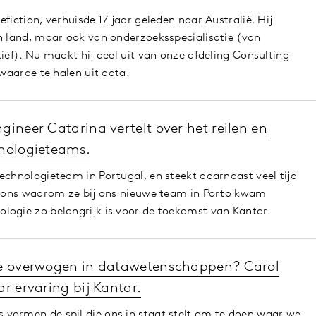
fiction, verhuisde 17 jaar geleden naar Australië. Hij
n land, maar ook van onderzoeksspecialisatie (van
ief). Nu maakt hij deel uit van onze afdeling Consulting
 waarde te halen uit data.
gineer Catarina vertelt over het reilen en
hnologieteams.
echnologieteam in Portugal, en steekt daarnaast veel tijd
de ons waarom ze bij ons nieuwe team in Porto kwam
logie zo belangrijk is voor de toekomst van Kantar.
re overwogen in datawetenschappen? Carol
ar ervaring bij Kantar.
vormen de spil die ons in staat stelt om te doen waar we