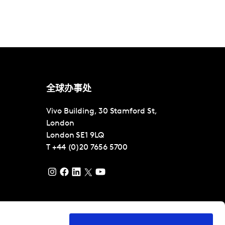
全球办事处
Vivo Building, 30 Stamford St,
London
London
SE1 9LQ
T
+44 (0)20 7656 5700
理