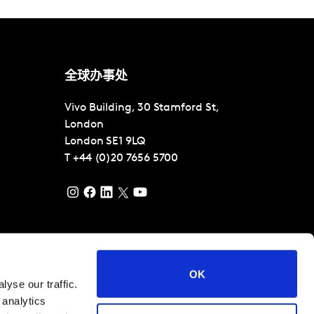
全球办事处
Vivo Building, 30 Stamford St,
London
London
SE1 9LQ
T
+44 (0)20 7656 5700
理
OK
yse our traffic.
 analytics