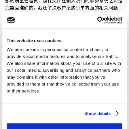
部的质量管理员，确保文件在输入我们的财务系统之前是
完整且准确的。我还解决客户采购订单方面的相关问题，
并确保我们在客户的系统中信息也是准确的。如果有时
间，我还会对交付成果进行校对/审阅。我每天大约有30
项不同的待办事项，有些很简单，有些则比较复杂。
This website uses cookies
要胜任这个职位，必须注重细节。此外，还需要具备强大
We use cookies to personalise content and ads, to
的组织能力和轻松应对多任务处理的能力。幽默感、耐心
provide social media features and to analyse our traffic.
以及丰富的公司知识储备也很有帮助，而我恰好拥有很多
We also share information about your use of our site with
这样的知识储备。
our social media, advertising and analytics partners who
may combine it with other information that you’ve
您如何描述这里的文化？
provided to them or that they’ve collected from your use
在我们部门，团队氛围温馨且团队成员关怀备至。部门规
of their services.
模不算大（大约65人），而且我们中有不少人已经在这里
工作了10年甚至更久，所以我们彼此都非常了解。我认为
新同事会认为我们很热情，没有小团体主义。我们经常开
Show details
玩笑——在我们的Teams聊天中有一个非常活跃的频道叫
做 “恶作剧” ——但我们也能完成大量工作。我最喜欢在这