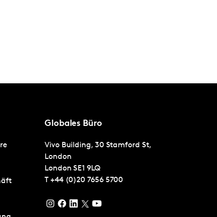
Globales Büro
ere
Vivo Building, 30 Stamford St,
London
London
SE1 9LQ
T
+44 (0)20 7656 5700
äft