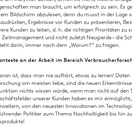
genschaften man braucht, um erfolgreich zu sein. Es ge
nem Bildschirm abzulesen, denn du musst in der Lage sei
zudrücken, Ergebnisse vor Kunden zu präsentieren, B
ere Kunden zu leiten, d. h. die richtigen Prioritäten zu
s Zeitmanagement und nicht zuletzt Neugierde – die Sch
esteht darin, immer nach dem „Warum?“ zu fragen.
santeste an der Arbeit im Bereich Verbraucherfors
aran ist, dass man nie aufhört, etwas zu lernen! Daten 
Forschung am meisten liebe, sind die neuen Erkenntnis
unktion nichts wissen würde, wenn man nicht auf den Sek
schäftsfelder unserer Kunden haben es mir ermöglicht
rweitern, von den neuesten Innovationen im Technologi
ührender Politiker zum Thema Nachhaltigkeit bis hin zur
gsprodukte!