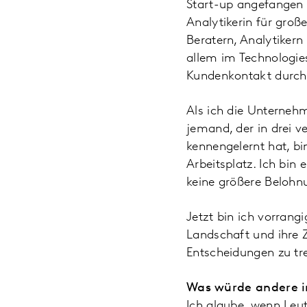
Start-up angefangen u
Analytikerin für gro
Beratern, Analytiker
allem im Technologies
Kundenkontakt durch s
Als ich die Unternehm
jemand, der in drei 
kennengelernt hat, bi
Arbeitsplatz. Ich bin
keine größere Belohnu
Jetzt bin ich vorrang
Landschaft und ihre Z
Entscheidungen zu tre
Was würde andere i
Ich glaube, wenn Leut