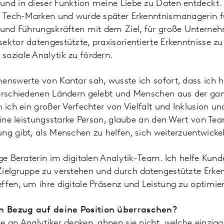
nd in dieser Funktion meine Liebe zu Daten entdeckt. I
ße Tech-Marken und wurde später Erkenntnismanagerin f
n und Führungskräften mit dem Ziel, für große Untern
ektor datengestützte, praxisorientierte Erkenntnisse zu
oziale Analytik zu fördern.
enswerte von Kantar sah, wusste ich sofort, dass ich hie
verschiedenen Ländern gelebt und Menschen aus der ga
n ich ein großer Verfechter von Vielfalt und Inklusion 
 eine leistungsstarke Person, glaube an den Wert von Te
ng gibt, als Menschen zu helfen, sich weiterzuentwicke
ige Beraterin im digitalen Analytik-Team. Ich helfe Kund
ielgruppe zu verstehen und durch datengestützte Erken
ffen, um ihre digitale Präsenz und Leistung zu optimie
n Bezug auf deine Position überraschen?
e an Analytiker denken, ahnen sie nicht, welche einziga