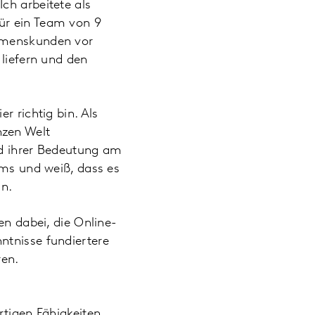
ch arbeitete als
ür ein Team von 9
ehmenskunden vor
 liefern und den
r richtig bin. Als
nzen Welt
und ihrer Bedeutung am
ams und weiß, dass es
ln.
en dabei, die Online-
ntnisse fundiertere
ren.
rtigen Fähigkeiten