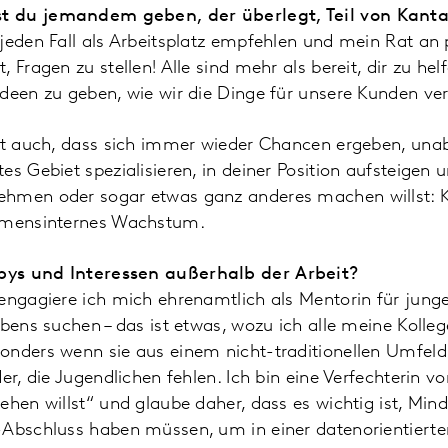
t du jemandem geben, der überlegt, Teil von Kant
jeden Fall als Arbeitsplatz empfehlen und mein Rat an 
 Fragen zu stellen! Alle sind mehr als bereit, dir zu hel
Ideen zu geben, wie wir die Dinge für unsere Kunden ve
ist auch, dass sich immer wieder Chancen ergeben, un
es Gebiet spezialisieren, in deiner Position aufsteigen
hmen oder sogar etwas ganz anderes machen willst: K
ehmensinternes Wachstum.
ys und Interessen außerhalb der Arbeit?
engagiere ich mich ehrenamtlich als Mentorin für jung
ebens suchen – das ist etwas, wozu ich alle meine Koll
onders wenn sie aus einem nicht-traditionellen Umfe
er, die Jugendlichen fehlen. Ich bin eine Verfechterin vo
ehen willst“ und glaube daher, dass es wichtig ist, Mind
-Abschluss haben müssen, um in einer datenorientierte