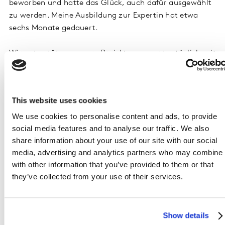
beworben und hatte das Glück, auch dafür ausgewählt
zu werden. Meine Ausbildung zur Expertin hat etwa
sechs Monate gedauert.
Wir unterstützen unsere Projektmanager tagtäglich mit
unserer Expertise bei der Durchführung von
CrossMedia-Projekten. Außerdem kümmern wir uns um
alle Angelegenheiten und Dateien im Zusammenhang
This website uses cookies
mit CrossMedia und stellen sicher, dass alles auf dem
neuesten Stand ist. Im Grunde sind wir wie ein
We use cookies to personalise content and ads, to provide
social media features and to analyse our traffic. We also
CrossMedia-Wikipedia!
share information about your use of our site with our social
media, advertising and analytics partners who may combine i
Was waren bisher die Highlights deiner Position?
with other information that you’ve provided to them or that
Die helfende Hand für das Team zu sein und eine
they’ve collected from your use of their services.
Beziehung zu Anbietern und dem Kundendienst-Team
aufzubauen. Es fühlt sich toll an, zu den Projekten und
ihrem Erfolg beitragen zu können.
Show details