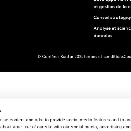
et gestion de la c
Conseil stratégi
Analyse et scienc
données
© Carrières Kantar 2025
Termes et conditions
Coo
s
ise content and ads, to provide social media features and to anal
about your use of our site with our social media, advertising and