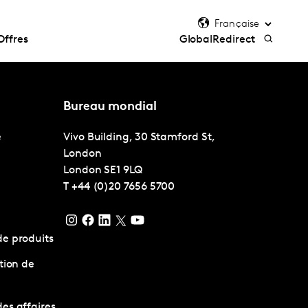
Offres
GlobalRedirect
Bureau mondial
e
Vivo Building, 30 Stamford St,
London
London
SE1 9LQ
T
+44 (0)20 7656 5700
e produits
tion de
es affaires