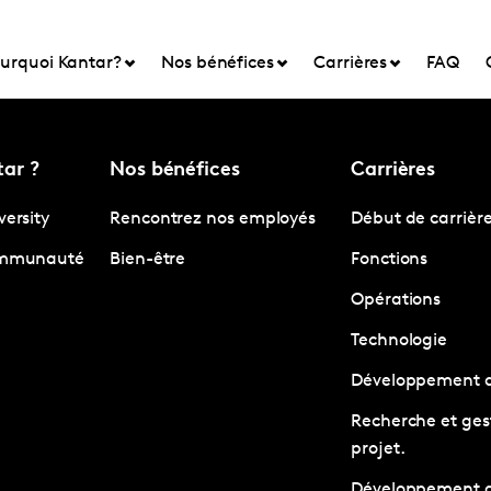
urquoi Kantar?
Nos bénéfices
Carrières
FAQ
ar ?
Nos bénéfices
Carrières
versity
Rencontrez nos employés
Début de carrièr
communauté
Bien-être
Fonctions
Opérations
Technologie
Développement d
Recherche et ges
projet.
Développement d