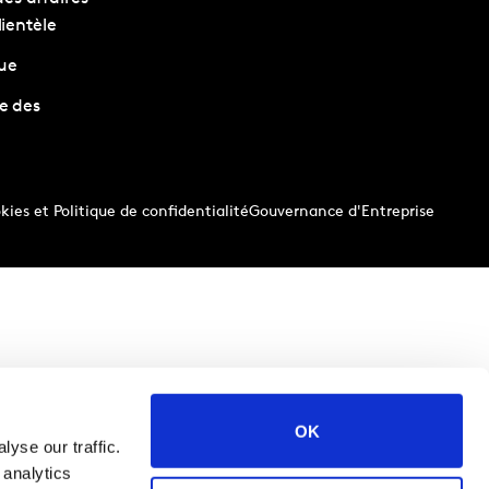
lientèle
que
e des
kies et Politique de confidentialité
Gouvernance d'Entreprise
OK
yse our traffic.
 analytics