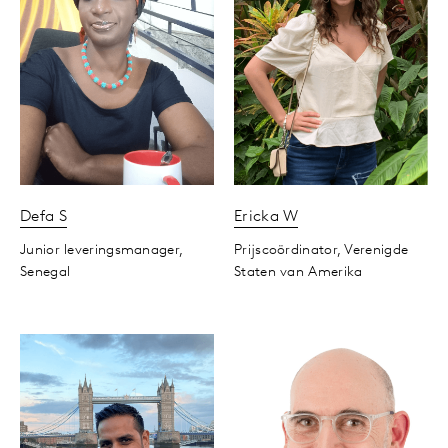
Defa
S
Ericka
W
Junior leveringsmanager,
Prijscoördinator,
Verenigde
Senegal
Staten van Amerika