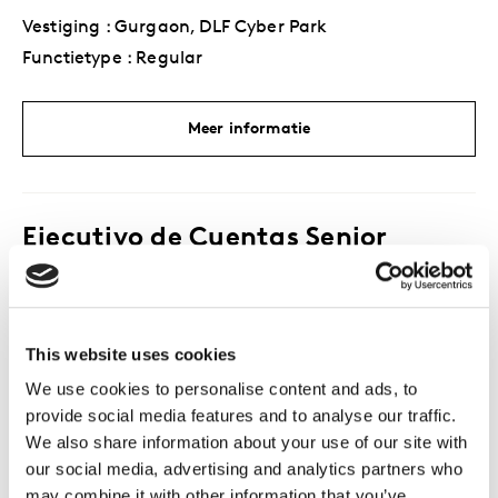
Vestiging : Gurgaon, DLF Cyber Park
Functietype : Regular
Meer informatie
Ejecutivo de Cuentas Senior
Vestiging : Lima, Paseo de La Republica
Functietype : Regular
This website uses cookies
Meer informatie
We use cookies to personalise content and ads, to
provide social media features and to analyse our traffic.
We also share information about your use of our site with
our social media, advertising and analytics partners who
Senior Account Executive
may combine it with other information that you’ve