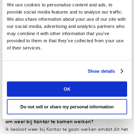
Je zou denken dat Client Services een 100%
We use cookies to personalise content and ads, to
commerciële rol is, maar het is veel meer dan dat.
provide social media features and to analyse our traffic.
Tussen het zijn van een data- analist, een goede
We also share information about your use of our site with
communicator en presentator, en een effectieve
our social media, advertising and analytics partners who
onderhandelaar, komt het commerciële gedeelte bijna
may combine it with other information that you’ve
vanzelf. Als je vaststelt dat de klant een kans heeft om
provided to them or that they’ve collected from your use
te groeien, kun je altijd de beste studie of informatie
of their services.
bedenken die je hen zou kunt aanbieden met
aanvullende informatie en data om hen te helpen zo'n
kans te begrijpen. Het is ook cruciaal dat je alles in het
Show details
bedrijf begrijpt, van de manier waarop we onze data
krijgen, hoe we deze verwerken en wat de uitkomst zou
OK
kunnen zijn, zodat we bijna een speciaal Kantar-bedrijf
worden.
Do not sell or share my personal information
Waarom besloot je, nadat je Kantar had verlaten,
om weer bij Kantar te komen werken?
Ik besloot weer bij Kantar te gaan werken omdat dit het