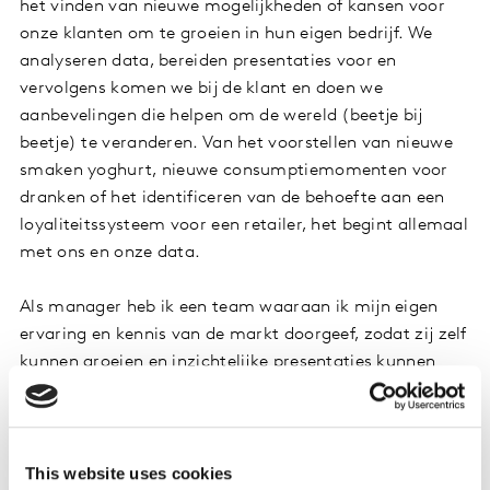
het vinden van nieuwe mogelijkheden of kansen voor
onze klanten om te groeien in hun eigen bedrijf. We
analyseren data, bereiden presentaties voor en
vervolgens komen we bij de klant en doen we
aanbevelingen die helpen om de wereld (beetje bij
beetje) te veranderen. Van het voorstellen van nieuwe
smaken yoghurt, nieuwe consumptiemomenten voor
dranken of het identificeren van de behoefte aan een
loyaliteitssysteem voor een retailer, het begint allemaal
met ons en onze data.
Als manager heb ik een team waaraan ik mijn eigen
ervaring en kennis van de markt doorgeef, zodat zij zelf
kunnen groeien en inzichtelijke presentaties kunnen
geven aan onze klanten, en daarmee verder kunnen
komen in hun carrière.
Wat zou mensen verrassen over jouw functie?
This website uses cookies