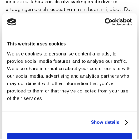
de divisie. Ik hou van de afwisseling en de diverse
uitdagingen die elk aspect van mijn baan mij biedt. Dat
geeft me het gevoel dat ik continu bijleer en in
ontwikkeling blijf.
Hoe werk je samen met je bredere team?
This website uses cookies
We use cookies to personalise content and ads, to
Mijn team bestaat uit ongeveer 22 mensen en binnen
provide social media features and to analyse our traffic.
dit team zijn er experts op verschillende pijlers. Bijna al
We also share information about your use of our site with
het werk dat we doen bestaat uit ‘programma's’, wat
our social media, advertising and analytics partners who
anders is dan op zichzelf staande projecten die
may combine it with other information that you’ve
verschillende aspecten van je werk omvatten. Het
provided to them or that they’ve collected from your use
resultaat is dat binnen het team voortdurend
of their services.
samenwerken. Maar ook enorm veel in de bredere
onderneming, zowel hier in Australië als met andere
markten. Ons werk gaat vaak over meerdere markten
Show details
tegelijk, geleid door ons team in Australië, maar we
worden bijgestaan door Kantar-teams over de hele