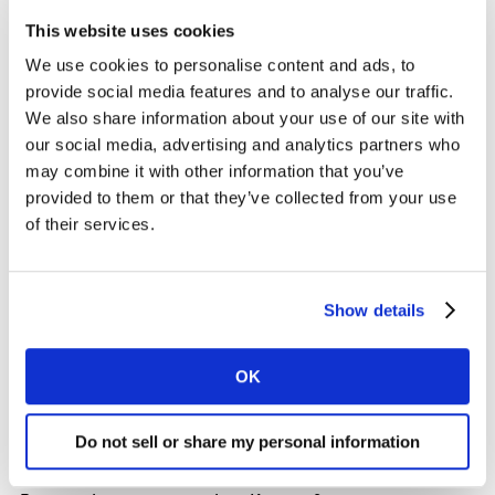
d’écouter et de comprendre leurs besoins et leurs
This website uses cookies
réalités. Il y a les compétences commerciales et
analytiques, mais aussi des choses comme la gestion
We use cookies to personalise content and ads, to
des conflits et la capacité de faire bouger les choses. Il
provide social media features and to analyse our traffic.
s’agit d’être conscient dans la prise de décision rapide
We also share information about your use of our site with
et le temps investi dans la connexion avec les gens.
our social media, advertising and analytics partners who
may combine it with other information that you’ve
provided to them or that they’ve collected from your use
Quel a été le point culminant de votre carrière
of their services.
jusqu’à présent?
Sans aucun doute l’année pandémique. L’activité en
général a ralenti et nos clients ont été touchés (le
marché a baissé de 15%) mais notre activité a été
Show details
stable. Ovotre peuple a continué à réaliser tout son
potentiel, à travailler à travers de nouveaux plans, de
OK
nouvelles méthodes de travail et de portée qui, en
2021, conduiront aux meilleurs résultats de l’histoire
Do not sell or share my personal information
colombienne.