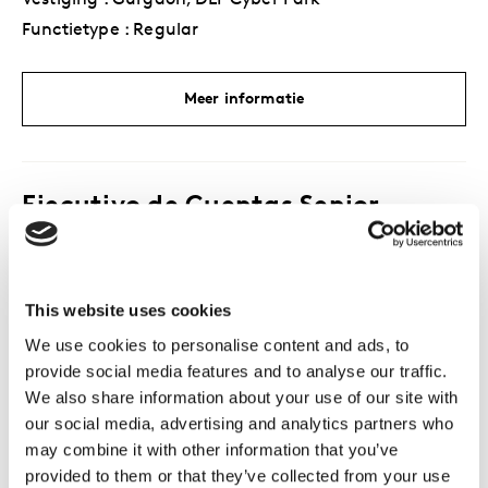
Vestiging : Gurgaon, DLF Cyber Park
Functietype : Regular
Meer informatie
Ejecutivo de Cuentas Senior
Vestiging : Lima, Paseo de La Republica
Functietype : Regular
This website uses cookies
We use cookies to personalise content and ads, to
Meer informatie
provide social media features and to analyse our traffic.
We also share information about your use of our site with
our social media, advertising and analytics partners who
may combine it with other information that you’ve
Senior Account Executive
provided to them or that they’ve collected from your use