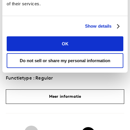
of their services.
Vestiging : Buenos Aires, Avenida Santa Fe
Functietype : Regular
Show details
Meer informatie
OK
Senior Associate
Do not sell or share my personal information
Vestiging : New York, World Trade Center
Functietype : Regular
Meer informatie