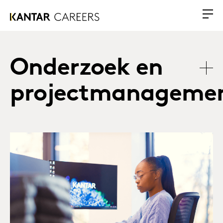
Onderzoek en
projectmanageme